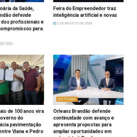
nária da Saúde,
Feira do Empreendedor traz
andão defende
inteligência artificial e novas
 dos profissionais e
5 DE AGOSTO DE 2026
compromissos para
DE 2026
NOTÍCIAS
is de 100 anos vira
Orleans Brandão defende
Governo do
continuidade com avanço e
nicia pavimentação
apresenta propostas para
entre Viana e Pedro
ampliar oportunidades em