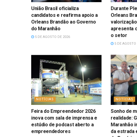
União Brasil oficializa
Durante Ple
candidatos e reafirma apoio a
Orleans Br
Orleans Brandão ao Governo
valorização
do Maranhão
apresenta 
o setor
5 DE AGOSTO DE 2026
5 DE AGOSTO 
NOTÍCIAS
NOTÍCIAS
Feira do Empreendedor 2026
Sonho de ma
inova com sala de imprensa e
realidade: 
estúdio de podcast aberto a
Maranhão i
empreendedores
da estrada 