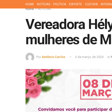
HOME
NOTÍCIAS
POLÍTICA
ESPORTE
CULTURA
INTERN
Home
NOTÍCIAS
Vereadora Hél
mulheres de M
Por
Antônio Carlos
3 de março de 2024
in