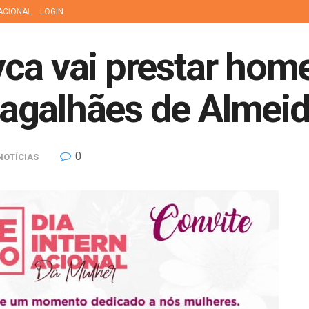
ACIONAL
LOGIN
yca vai prestar hom
agalhães de Almei
0
NOTÍCIAS