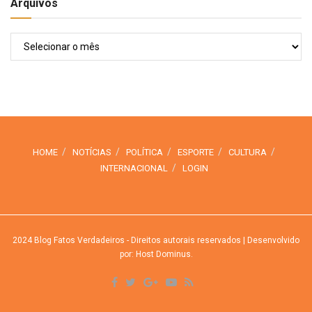
Arquivos
Arquivos
HOME
NOTÍCIAS
POLÍTICA
ESPORTE
CULTURA
INTERNACIONAL
LOGIN
2024
Blog Fatos Verdadeiros
- Direitos autorais reservados
| Desenvolvido
por: Host Dominus
.