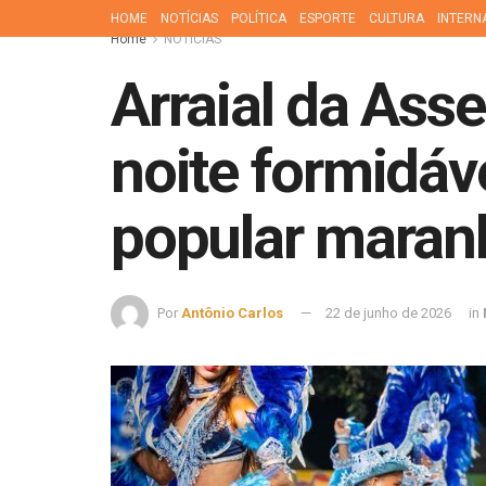
HOME
NOTÍCIAS
POLÍTICA
ESPORTE
CULTURA
INTERN
Home
NOTÍCIAS
Arraial da As
noite formidáv
popular maran
Por
Antônio Carlos
22 de junho de 2026
in