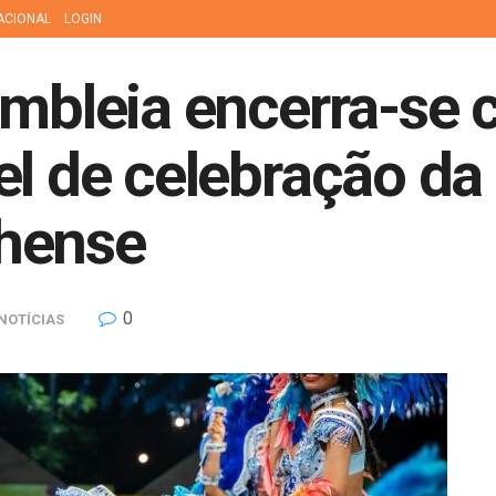
ACIONAL
LOGIN
sembleia encerra-se
el de celebração da 
hense
0
NOTÍCIAS