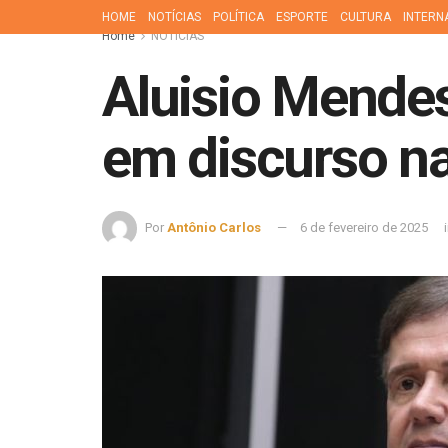
HOME
NOTÍCIAS
POLÍTICA
ESPORTE
CULTURA
INTERN
Home
NOTÍCIAS
Aluisio Mendes
em discurso n
Por
Antônio Carlos
6 de fevereiro de 2025