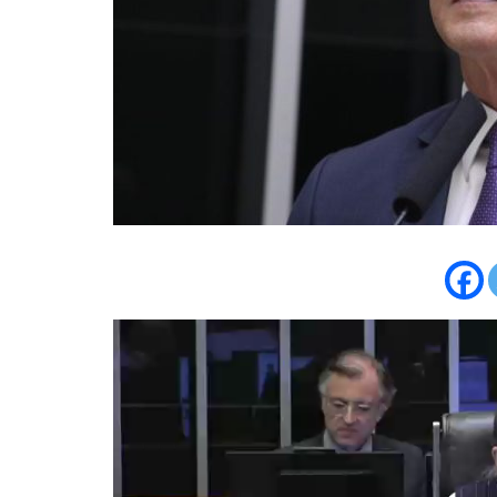
Tocador
de
vídeo