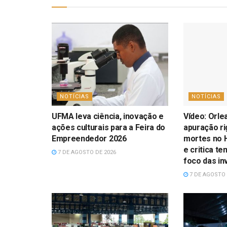
NOTÍCIAS
NOTÍCIAS
UFMA leva ciência, inovação e
Vídeo: Orle
ações culturais para a Feira do
apuração r
Empreendedor 2026
mortes no H
e critica te
7 DE AGOSTO DE 2026
foco das in
7 DE AGOSTO 