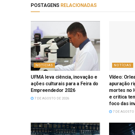
POSTAGENS
RELACIONADAS
NOTÍCIAS
NOTÍCIAS
UFMA leva ciência, inovação e
Vídeo: Orle
ações culturais para a Feira do
apuração r
Empreendedor 2026
mortes no H
e critica te
7 DE AGOSTO DE 2026
foco das in
7 DE AGOSTO 