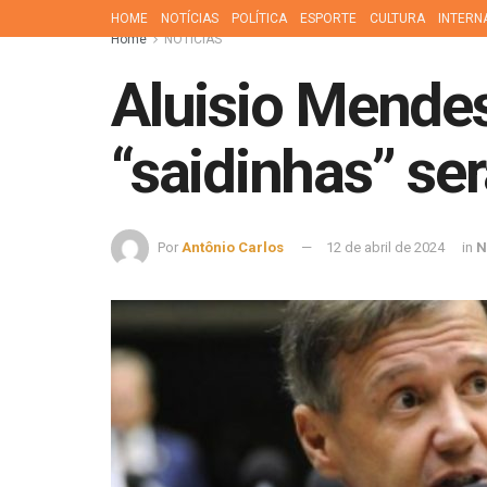
HOME
NOTÍCIAS
POLÍTICA
ESPORTE
CULTURA
INTERN
Home
NOTÍCIAS
Aluisio Mendes
“saidinhas” se
Por
Antônio Carlos
12 de abril de 2024
in
N