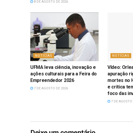
8 DE AGOSTO DE 2026
NOTÍCIAS
NOTÍCIAS
UFMA leva ciência, inovação e
Vídeo: Orle
ações culturais para a Feira do
apuração r
Empreendedor 2026
mortes no H
e critica te
7 DE AGOSTO DE 2026
foco das in
7 DE AGOSTO 
Deixe um comentário