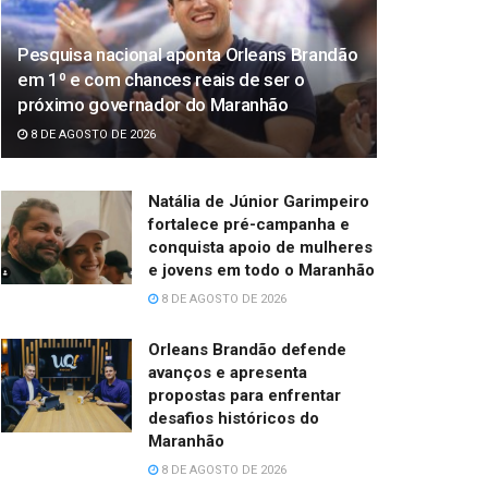
Pesquisa nacional aponta Orleans Brandão
em 1⁰ e com chances reais de ser o
próximo governador do Maranhão
8 DE AGOSTO DE 2026
Natália de Júnior Garimpeiro
fortalece pré-campanha e
conquista apoio de mulheres
e jovens em todo o Maranhão
8 DE AGOSTO DE 2026
Orleans Brandão defende
avanços e apresenta
propostas para enfrentar
desafios históricos do
Maranhão
8 DE AGOSTO DE 2026