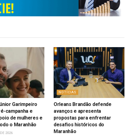
NOTÍCIAS
Júnior Garimpeiro
Orleans Brandão defende
pré-campanha e
avanços e apresenta
poio de mulheres e
propostas para enfrentar
todo o Maranhão
desafios históricos do
Maranhão
DE 2026