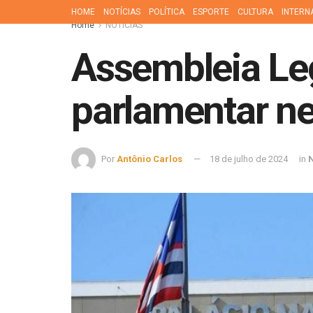
HOME
NOTÍCIAS
POLÍTICA
ESPORTE
CULTURA
INTERN
Home
NOTÍCIAS
Assembleia Leg
parlamentar ne
Por
Antônio Carlos
18 de julho de 2024
in